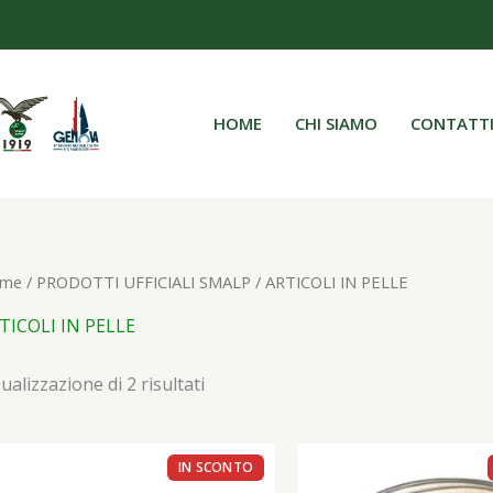
HOME
CHI SIAMO
CONTATT
me
/
PRODOTTI UFFICIALI SMALP
/ ARTICOLI IN PELLE
TICOLI IN PELLE
ualizzazione di 2 risultati
Il
Il
Il
prezzo
prezzo
prezz
originale
attuale
origi