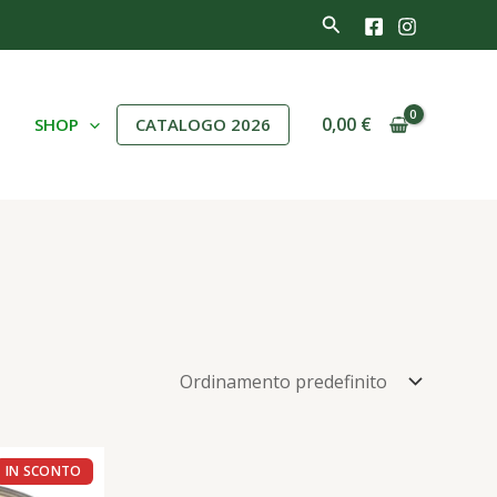
Cerca
0,00
€
I
SHOP
CATALOGO 2026
Il
o
prezzo
nale
attuale