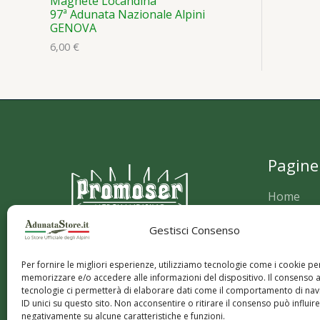
Magnete Locandina
97ª Adunata Nazionale Alpini
GENOVA
6,00
€
Pagine 
Home
Chi siamo
Gestisci Consenso
Contattac
Privacy Po
info@adunatastore.it
Per fornire le migliori esperienze, utilizziamo tecnologie come i cookie pe
Cookie Po
Tel: (+39) 011.358.32.42
memorizzare e/o accedere alle informazioni del dispositivo. Il consenso 
Condizion
Mobile: (+39) 351.590.19.55
tecnologie ci permetterà di elaborare dati come il comportamento di nav
Recesso d
ID unici su questo sito. Non acconsentire o ritirare il consenso può influire
negativamente su alcune caratteristiche e funzioni.