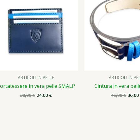
era:
è:
era:
30,00 €.
24,00 €.
45,00 
ARTICOLI IN PELLE
ARTICOLI IN PE
ortatessere in vera pelle SMALP
Cintura in vera pe
30,00
€
24,00
€
45,00
€
36,00