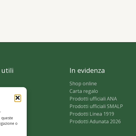
utili
In evidenza
Shop online
Carta regalo
i
Prodotti ufficiali ANA
licy
Prodotti ufficiali SMALP
r
licy (UE)
Prodotti Linea 1919
a queste
i di vendita
Prodotti Adunata 2026
igazione o
egli ordini